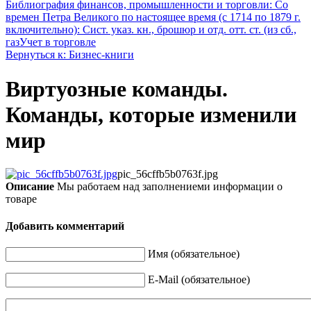
Библиография финансов, промышленности и торговли: Со
времен Петра Великого по настоящее время (с 1714 по 1879 г.
включительно): Сист. указ. кн., брошюр и отд. отт. ст. (из сб.,
газ
Учет в торговле
Вернуться к: Бизнес-книги
Виртуозные команды.
Команды, которые изменили
мир
pic_56cffb5b0763f.jpg
Описание
Мы работаем над заполнениеми информации о
товаре
Добавить комментарий
Имя (обязательное)
E-Mail (обязательное)