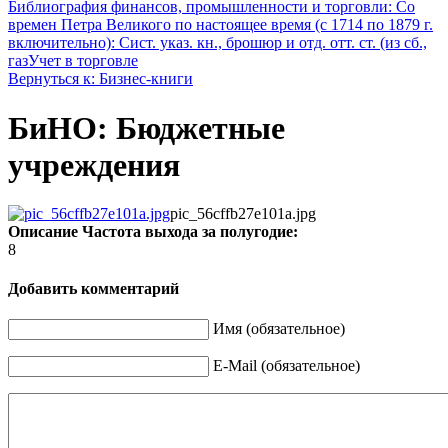
Библиография финансов, промышленности и торговли: Со
времен Петра Великого по настоящее время (с 1714 по 1879 г.
включительно): Сист. указ. кн., брошюр и отд. отт. ст. (из сб.,
газ
Учет в торговле
Вернуться к: Бизнес-книги
БиНО: Бюджетные
учреждения
pic_56cffb27e101a.jpg
Описание
Частота выхода за полугодие:
8
Добавить комментарий
Имя (обязательное)
E-Mail (обязательное)