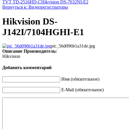
TVT TD-2516HD-C
Hikvision DS-7632NI-E2
Вернуться к: Видеорегистраторы
Hikvision DS-
J142I/7104HGHI-E1
pic_56d096b1a31de.jpg
Описание
Производитель:
Hikvision
Добавить комментарий
Имя (обязательное)
E-Mail (обязательное)