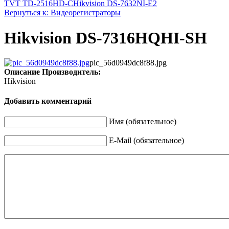
TVT TD-2516HD-C
Hikvision DS-7632NI-E2
Вернуться к: Видеорегистраторы
Hikvision DS-7316HQHI-SH
pic_56d0949dc8f88.jpg
Описание
Производитель:
Hikvision
Добавить комментарий
Имя (обязательное)
E-Mail (обязательное)