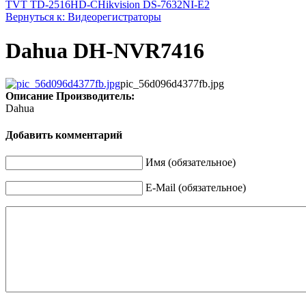
TVT TD-2516HD-C
Hikvision DS-7632NI-E2
Вернуться к: Видеорегистраторы
Dahua DH-NVR7416
pic_56d096d4377fb.jpg
Описание
Производитель:
Dahua
Добавить комментарий
Имя (обязательное)
E-Mail (обязательное)