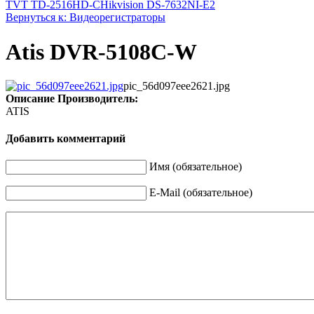
TVT TD-2516HD-C
Hikvision DS-7632NI-E2
Вернуться к: Видеорегистраторы
Atis DVR-5108C-W
pic_56d097eee2621.jpg
Описание
Производитель:
ATIS
Добавить комментарий
Имя (обязательное)
E-Mail (обязательное)