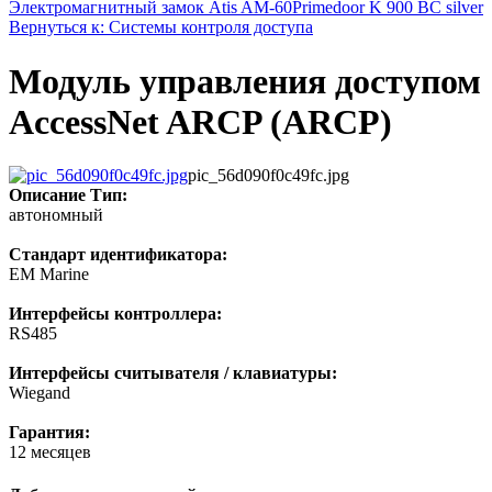
Электромагнитный замок Atis AM-60
Primedoor K 900 BC silver
Вернуться к: Системы контроля доступа
Модуль управления доступом
AccessNet ARCP (ARCP)
pic_56d090f0c49fc.jpg
Описание
Тип:
автономный
Стандарт идентификатора:
EM Marine
Интерфейсы контроллера:
RS485
Интерфейсы считывателя / клавиатуры:
Wiegand
Гарантия:
12 месяцев