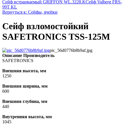
Сейф встраиваемый GRIFFON WL.3228.K
Сейф Valberg FRS-
99T KL
Вернуться к: Сейфы, ячейки
Сейф взломостойкий
SAFETRONICS TSS-125M
pic_56d0776b8b9af.jpg
Описание
Производитель
SAFETRONICS
Внешняя высота, мм
1250
Внешняя ширина, мм
600
Внешняя глубина, мм
440
Внутренняя высота, мм
1045