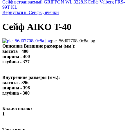
Сейф встраиваемый GRIFFON WL.3228.K
Сейф Valberg FRS-
99T KL
Вернуться к: Сейфы, ячейки
Сейф AIKO T-40
pic_56d07708c0c8a.jpg
Описание
Внешние размеры (мм.):
высота - 400
ширина - 400
глубина - 377
Внутренние размеры (мм.):
высота - 396
ширина - 396
глубина - 300
Кол-во полок:
1
Тип замка: