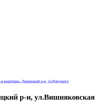
-к квартиры. Дарницкий р-н, ул.Ревуцкого
цкий р-н, ул.Вишняковская