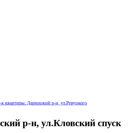
-к квартиры. Дарницкий р-н, ул.Ревуцкого
кий р-н, ул.Кловский спуск