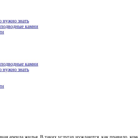
о нужно знать
 подводные камни
ти
 подводные камни
о нужно знать
ти
ная аренда жилья. В таких услугах нуждаются, как правило, к