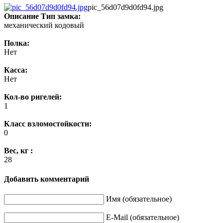
pic_56d07d9d0fd94.jpg
Описание
Тип замка:
механический кодовый
Полка:
Нет
Касса:
Нет
Кол-во ригелей:
1
Класс взломостойкости:
0
Вес, кг :
28
Добавить комментарий
Имя (обязательное)
E-Mail (обязательное)