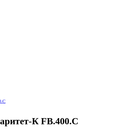
0.C
аритет-К FB.400.C