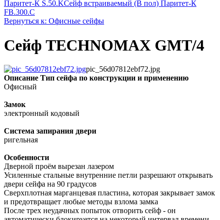
Паритет-К S.50.K
Сейф встраиваемый (В пол) Паритет-К
FB.300.C
Вернуться к: Офисные сейфы
Сейф TECHNOMAX GMT/4
pic_56d07812ebf72.jpg
Описание
Тип сейфа по конструкции и применению
Офисный
Замок
электронный кодовый
Система запирания двери
ригельная
Особенности
Дверной проём вырезан лазером
Усиленные стальные внутренние петли разрешают открывать
двери сейфа на 90 градусов
Сверхплотная марганцевая пластина, которая закрывает замок
и предотвращает любые методы взлома замка
После трех неудачных попыток отворить сейф - он
автоматически блокируется на некоторый интервал времени