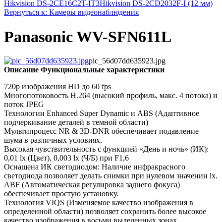
Hikvision DS-2CE16C2T-IT3
Hikvision DS-2CD2032F-I (12 мм)
Вернуться к: Камеры видеонаблюдения
Panasonic WV-SFN611L
pic_56d07dd635923.jpg
Описание
Функциональные характеристики
720p изображения HD до 60 fps
Многопотоковость H.264 (высокий профиль, макс. 4 потока) и
поток JPEG
Технологии Enhanced Super Dynamic и ABS (Адаптивное
подчеркивание деталей в темной области)
Мультипроцесс NR & 3D-DNR обеспечивает подавление
шума в различных условиях.
Высокая чувствительность с функцией «День и ночь» (ИК):
0,01 lx (Цвет), 0,003 lx (Ч/Б) при F1,6
Оснащена ИК светодиодом: Наличие инфракрасного
светодиода позволяет делать снимки при нулевом значении lx.
ABF (Автоматическая регулировка заднего фокуса)
обеспечивает простую установку.
Технология VIQS (Изменяемое качество изображения в
определенной области) позволяет сохранить более высокое
качество изображения в восьми выделенных зонах.