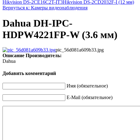
Hikvision DS-2CE16C2T-IT3
Hikvision DS-2CD2032F-I (12 мм)
Вернуться к: Камеры видеонаблюдения
Dahua DH-IPC-
HDPW4221FP-W (3.6 мм)
pic_56d081a609b33.jpg
Описание
Производитель:
Dahua
Добавить комментарий
Имя (обязательное)
E-Mail (обязательное)