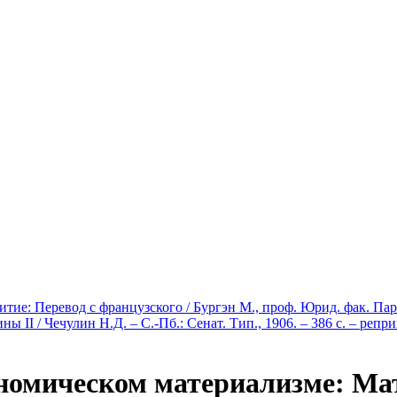
е: Перевод с французского / Бургэн М., проф. Юрид. фак. Париж.
II / Чечулин Н.Д. – С.-Пб.: Сенат. Тип., 1906. – 386 с. – репр
номическом материализме: Ма