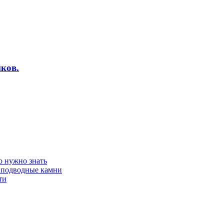
ков.
о нужно знать
 подводные камни
ти