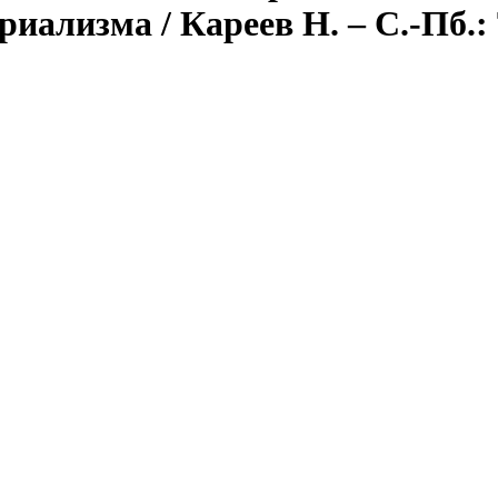
иализма / Кареев Н. – С.-Пб.: