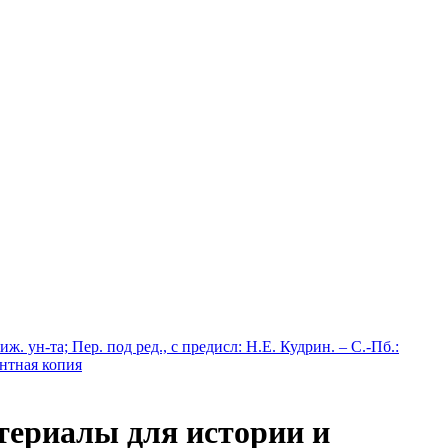
 ун-та; Пер. под ред., с предисл: Н.Е. Кудрин. – С.-Пб.:
интная копия
териалы для истории и