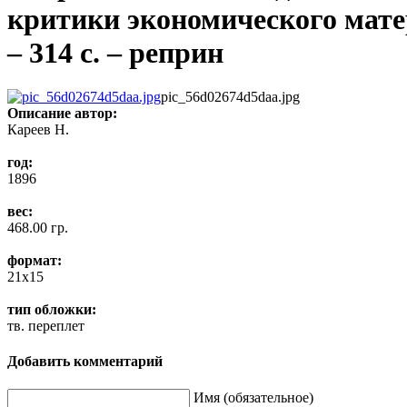
критики экономического матер
– 314 с. – реприн
pic_56d02674d5daa.jpg
Описание
автор:
Кареев Н.
год:
1896
вес:
468.00 гр.
формат:
21x15
тип обложки:
тв. переплет
Добавить комментарий
Имя (обязательное)