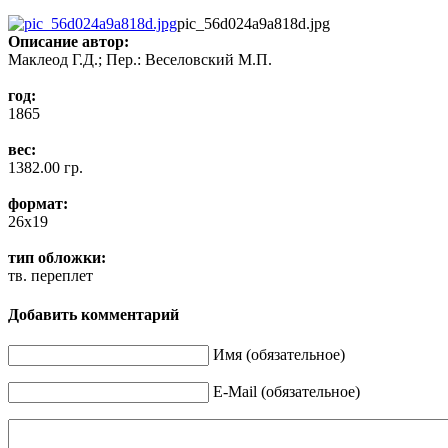
pic_56d024a9a818d.jpg
Описание
автор:
Маклеод Г.Д.; Пер.: Веселовский М.П.
год:
1865
вес:
1382.00 гр.
формат:
26x19
тип обложки:
тв. переплет
Добавить комментарий
Имя (обязательное)
E-Mail (обязательное)