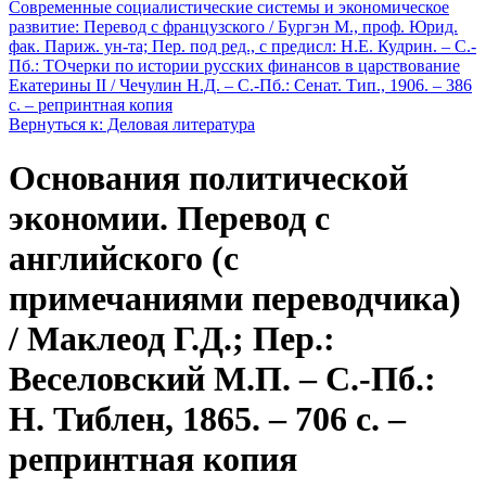
Современные социалистические системы и экономическое
развитие: Перевод с французского / Бургэн М., проф. Юрид.
фак. Париж. ун-та; Пер. под ред., с предисл: Н.Е. Кудрин. – С.-
Пб.: Т
Очерки по истории русских финансов в царствование
Екатерины II / Чечулин Н.Д. – С.-Пб.: Сенат. Тип., 1906. – 386
с. – репринтная копия
Вернуться к: Деловая литература
Основания политической
экономии. Перевод с
английского (с
примечаниями переводчика)
/ Маклеод Г.Д.; Пер.:
Веселовский М.П. – С.-Пб.:
Н. Тиблен, 1865. – 706 c. –
репринтная копия