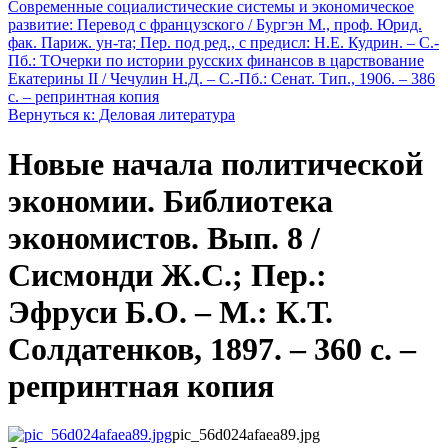
Современные социалистические системы и экономическое
развитие: Перевод с французского / Бургэн М., проф. Юрид.
фак. Париж. ун-та; Пер. под ред., с предисл: Н.Е. Кудрин. – С.-
Пб.: Т
Очерки по истории русских финансов в царствование
Екатерины II / Чечулин Н.Д. – С.-Пб.: Сенат. Тип., 1906. – 386
с. – репринтная копия
Вернуться к: Деловая литература
Новые начала политической
экономии. Библиотека
экономистов. Вып. 8 /
Сисмонди Ж.С.; Пер.:
Эфруси Б.О. – М.: К.Т.
Солдатенков, 1897. – 360 c. –
репринтная копия
pic_56d024afaea89.jpg