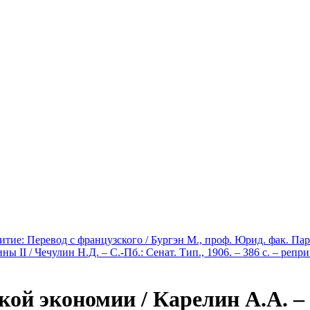
е: Перевод с французского / Бургэн М., проф. Юрид. фак. Париж.
II / Чечулин Н.Д. – С.-Пб.: Сенат. Тип., 1906. – 386 с. – репр
ой экономии / Карелин А.А. – С