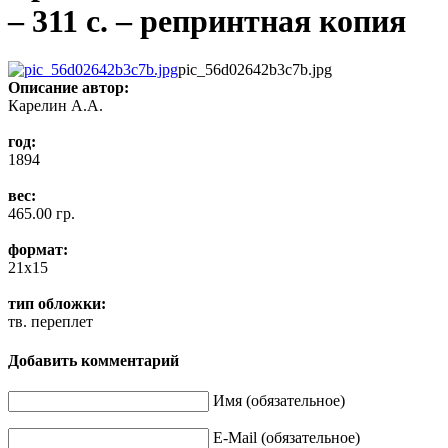
– 311 c. – репринтная копия
pic_56d02642b3c7b.jpg
Описание
автор:
Карелин А.А.
год:
1894
вес:
465.00 гр.
формат:
21x15
тип обложки:
тв. переплет
Добавить комментарий
Имя (обязательное)
E-Mail (обязательное)