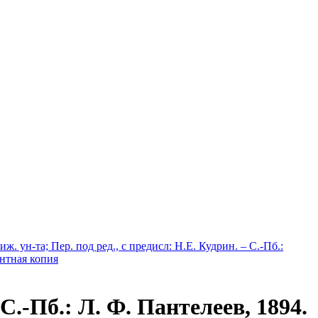
 ун-та; Пер. под ред., с предисл: Н.Е. Кудрин. – С.-Пб.:
интная копия
.-Пб.: Л. Ф. Пантелеев, 1894.