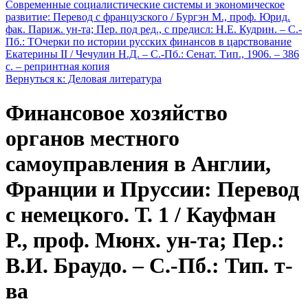
Современные социалистические системы и экономическое
развитие: Перевод с французского / Бургэн М., проф. Юрид.
фак. Париж. ун-та; Пер. под ред., с предисл: Н.Е. Кудрин. – С.-
Пб.: Т
Очерки по истории русских финансов в царствование
Екатерины II / Чечулин Н.Д. – С.-Пб.: Сенат. Тип., 1906. – 386
с. – репринтная копия
Вернуться к: Деловая литература
Финансовое хозяйство
органов местного
самоуправления в Англии,
Франции и Пруссии: Перевод
с немецкого. Т. 1 / Кауфман
Р., проф. Мюнх. ун-та; Пер.:
В.И. Браудо. – С.-Пб.: Тип. т-
ва