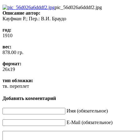
pic_56d026a6dddf2.jpg
Описание
автор:
Кауфман Р.; Пер.: В.И. Браудо
год:
1910
вес:
878.00 гр.
формат:
26x19
тип обложки:
тв. переплет
Добавить комментарий
Имя (обязательное)
E-Mail (обязательное)