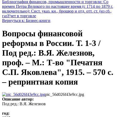
Библиография финансов, промышленности и торговли: Со
времен Петра Великого по настоящее время (с 1714 по 1879 г.
включительно): Сист. указ. кн., брошюр и отд. отт. ст. (из сб.,
газ
Учет в торговле
Вернуться к: Бизнес-книги
Вопросы финансовой
реформы в России. Т. 1-3 /
Под ред.: В.Я. Железнов,
проф. – М.: Т-во "Печатня
С.П. Яковлева", 1915. – 570 с.
– репринтная копия
pic_56d026f43e9cc.jpg
Описание
автор:
Под ред.: В.Я. Железнов
год: