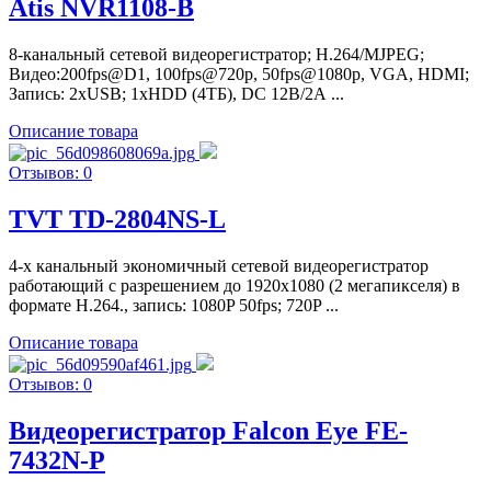
Atis NVR1108-B
8-канальный сетевой видеорегистратор; H.264/MJPEG;
Видео:200fps@D1, 100fps@720p, 50fps@1080p, VGA, HDMI;
Запись: 2хUSB; 1хHDD (4ТБ), DC 12В/2А ...
Описание товара
Отзывов: 0
TVT TD-2804NS-L
4-x канальный экономичный сетевой видеорегистратор
работающий с разрешением до 1920х1080 (2 мегапикселя) в
формате H.264., запись: 1080P 50fps; 720P ...
Описание товара
Отзывов: 0
Видеорегистратор Falcon Eye FE-
7432N-P