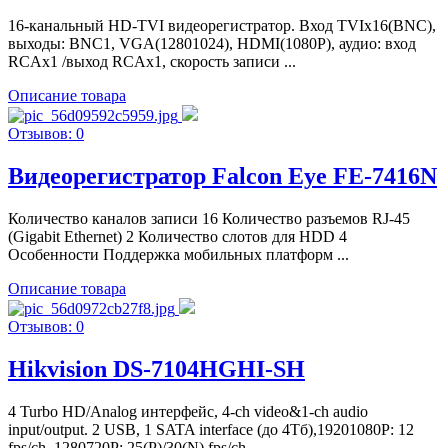
16-канальный HD-TVI видеорегистратор. Вход TVIx16(BNC),
выходы: BNC1, VGA(12801024), HDMI(1080P), аудио: вход
RCAx1 /выход RCAx1, скорость записи ...
Описание товара
Отзывов: 0
Видеорегистратор Falcon Eye FE-7416N
Количество каналов записи 16 Количество разъемов RJ-45
(Gigabit Ethernet) 2 Количество слотов для HDD 4
Особенности Поддержка мобильных платформ ...
Описание товара
Отзывов: 0
Hikvision DS-7104HGHI-SH
4 Turbo HD/Analog интерфейс, 4-ch video&1-ch audio
input/output. 2 USB, 1 SATA interface (до 4Тб),19201080P: 12
fps/ch, 1280720P: 25(P)/30(N) fps/ch ...